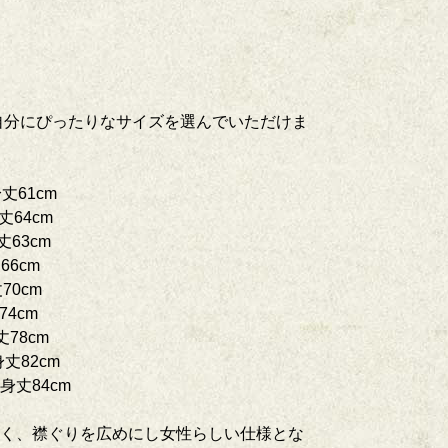
 自分にぴったりなサイズを選んでいただけま
丈61cm
丈64cm
丈63cm
66cm
70cm
74cm
丈78cm
身丈82cm
／身丈84cm
く、襟ぐりを広めにし女性らしい仕様とな