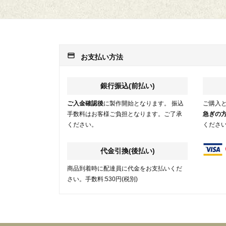
payment
お支払い方法
銀行振込(前払い)
ご入金確認後
に製作開始となります。 振込
ご購入
手数料はお客様ご負担となります。ご了承
急ぎの
ください。
くださ
代金引換(後払い)
商品到着時に配達員に代金をお支払いくだ
さい。手数料:530円(税別)