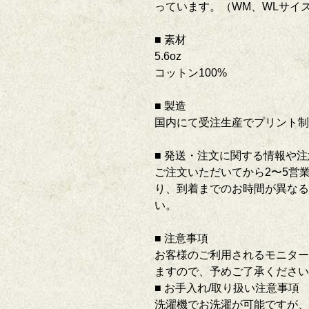
っています。（WM、WLサイ
■ 素材
5.6oz
コットン100%
■ 製造
国内にて受注生産でプリント
■ 発送・注文に関する情報や
ご注文いただいてから2〜5営
り、到着までのお時間が異なる
い。
■ 注意事項
お客様のご利用されるモニター
ますので、予めご了承くだ
■ お手入れ/取り扱い注意事項
洗濯機でお洗濯が可能ですが、