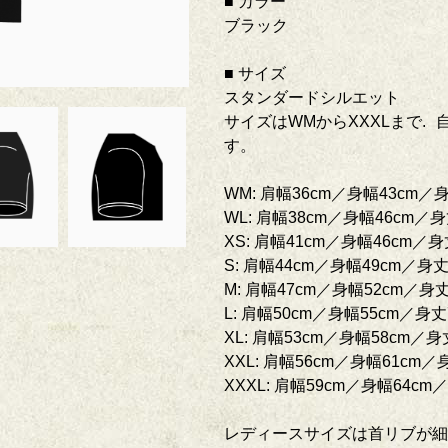
■ カラー
ブラック
■ サイズ
スタンダードシルエット
サイズはWMからXXXLまで.
す。
WM: 肩幅36cm／身幅43cm／身
WL: 肩幅38cm／身幅46cm／身
XS: 肩幅41cm／身幅46cm／身
S: 肩幅44cm／身幅49cm／身丈
M: 肩幅47cm／身幅52cm／身丈
L: 肩幅50cm／身幅55cm／身丈
XL: 肩幅53cm／身幅58cm／身
XXL: 肩幅56cm／身幅61cm／
XXXL: 肩幅59cm／身幅64cm
レディースサイズは首リブが細