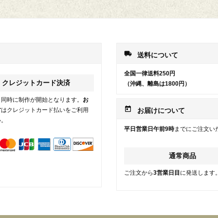
local_shipping
送料について
全国一律送料250円
クレジットカード決済
（沖縄、離島は1800円）
と同時に制作が開始となります。
お
today
方
はクレジットカード払いをご利用
お届けについて
い。
平日営業日午前9時
までにご注文い
通常商品
ご注文から
3営業日目
に発送します