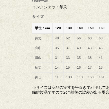
印刷手法
インクジェット印刷
サイズ
単位：cm
120
130
140
150
160
身丈
48
52
56
60
63
身巾
35
37
40
43
46
肩巾
31
33
35
38
41
袖丈
14
15
16
17
18
身長
118
130
140
150
161
※サイズは商品の実寸を平置きで計測して
繊維製品ですので2cm前後の誤差が出る場