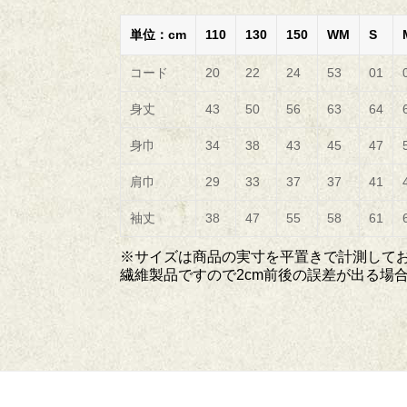
単位：cm
110
130
150
WM
S
コード
20
22
24
53
01
身丈
43
50
56
63
64
身巾
34
38
43
45
47
肩巾
29
33
37
37
41
袖丈
38
47
55
58
61
※サイズは商品の実寸を平置きで計測して
繊維製品ですので2cm前後の誤差が出る場