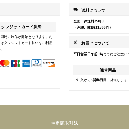
local_shipping
送料について
全国一律送料250円
クレジットカード決済
（沖縄、離島は1800円）
と同時に制作が開始となります。
お
today
方
はクレジットカード払いをご利用
お届けについて
い。
平日営業日午前9時
までにご注文い
通常商品
ご注文から
3営業日目
に発送します
特定商取引法