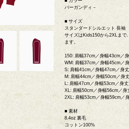
■ カラー
バーガンディ－
■ サイズ
スタンダードシルエット 長袖
サイズはKids150から2XL
ます。
150: 肩幅37cm／身幅43cm／
WM: 肩幅37cm／身幅45cm／
S: 肩幅41cm／身幅47cm／身丈
M: 肩幅44cm／身幅50cm／身丈
L: 肩幅47cm／身幅53cm／身丈
XL: 肩幅50cm／身幅56cm／身
2XL: 肩幅53cm／身幅59cm／
■ 素材
8.4oz 裏毛
コットン100%