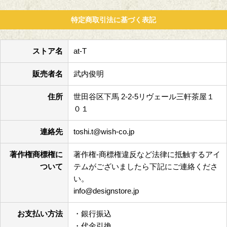
特定商取引法に基づく表記
ストア名
at-T
販売者名
武内俊明
住所
世田谷区下馬 2-2-5リヴェール三軒茶屋１
０１
連絡先
toshi.t@wish-co.jp
著作権商標権に
著作権-商標権違反など法律に抵触するアイ
ついて
テムがございましたら下記にご連絡くださ
い。
info@designstore.jp
お支払い方法
・銀行振込
・代金引換